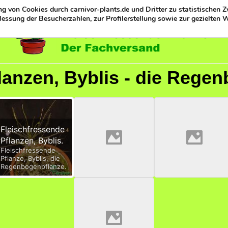
g von Cookies durch carnivor-plants.de und Dritter zu statistischen 
essung der Besucherzahlen, zur Profilerstellung sowie zur gezielten 
lanzen, Byblis - die Rege
Fleischfressende
Pflanzen, Byblis.
Fleischfressende
Pflanze, Byblis, die
Regenbogenpflanze.