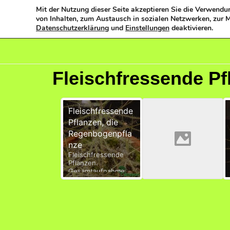
Mit der Nutzung dieser Seite akzeptieren Sie die Verwendun
von Inhalten, zum Austausch in sozialen Netzwerken, zur M
Datenschutzerklärung
und
Einstellungen
deaktivieren.
Fleischfressende Pf
Fleischfressende
Pflanzen, die
Regenbogenpfla
nze
Fleischfressende
Pflanzen.
Gesamtaufnahme
von Byblis, der
Regenbogenpflanze.