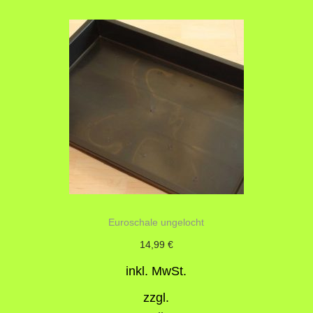
Euroschale ungelocht
14,99
€
inkl. MwSt.
zzgl.