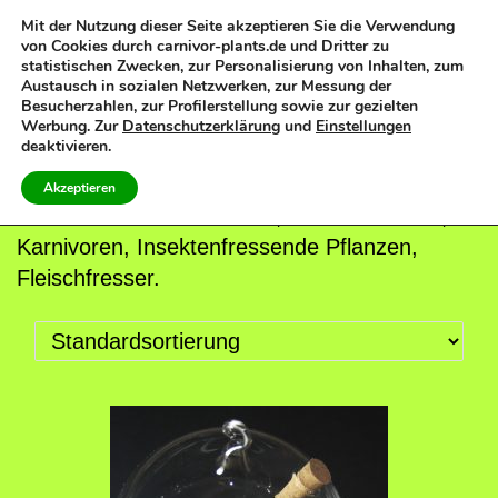
Mit der Nutzung dieser Seite akzeptieren Sie die Verwendung
von Cookies durch carnivor-plants.de und Dritter zu
0
statistischen Zwecken, zur Personalisierung von Inhalten, zum
S
S
Austausch in sozialen Netzwerken, zur Messung der
k
k
Besucherzahlen, zur Profilerstellung sowie zur gezielten
Werbung. Zur
Datenschutzerklärung
und
Einstellungen
i
i
deaktivieren.
p
p
Akzeptieren
t
t
Fleischfressende Pflanzen, Carnivor-Plants,
o
o
Karnivoren, Insektenfressende Pflanzen,
n
c
Fleischfresser.
a
o
v
n
i
t
g
e
a
n
t
t
i