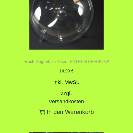
o
n
Fruchtfliegenfalle 10cm, EXTREM EFFEKTIV!
14,99
€
inkl. MwSt.
zzgl.
Versandkosten
In den Warenkorb