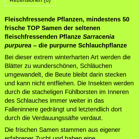
n
d
e
Fleischfressende Pflanzen, mindestens 50
P
frische TOP Samen der seltenen
f
fleischfressenden Pflanze
Sarracenia
l
purpurea
– die purpurne Schlauchpflanze
a
Bei dieser extrem winterharten Art werden die
n
Blätter zu wunderschönen, Schläuchen
z
umgewandelt, die Beute bleibt darin stecken
e
und kann nicht entfliehen. Die Insekten werden
n
durch die stacheligen Fühlborsten im Inneren
,
des Schlauches immer weiter in das
5
Falleninnere gedrängt und letztendlich dort
0
durch die Verdauungssäfte verdaut.
S
Die frischen Samen stammen aus eigener
a
erfahrener Zucht und haben eine