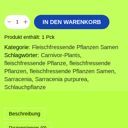
IN DEN WARENKORB
F
l
Produkt enthält: 1
Pck
e
Kategorie:
Fleischfressende Pflanzen Samen
i
Schlagwörter:
Carnivor-Plants
,
s
fleischfressende Pflanze
,
fleischfressende
c
Pflanzen
,
fleischfressende Pflanzen Samen
,
h
Sarracenia
,
Sarracenia purpurea
,
f
Schlauchpflanze
r
e
s
s
Beschreibung
e
Rezensionen (0)