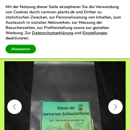
Mit der Nutzung dieser Seite akzeptieren Sie die Verwendung
von Cookies durch carnivor-plants.de und Dritter zu
0
statistischen Zwecken, zur Personalisierung von Inhalten, zum
S
S
Austausch in sozialen Netzwerken, zur Messung der
k
k
Besucherzahlen, zur Profilerstellung sowie zur gezielten
Werbung. Zur
Datenschutzerklärung
und
Einstellungen
i
i
deaktivieren.
p
p
PREVIOUS
NEXT
Akzeptieren
t
t
o
o
n
c
a
o
v
n
i
t
g
e
a
n
t
t
i