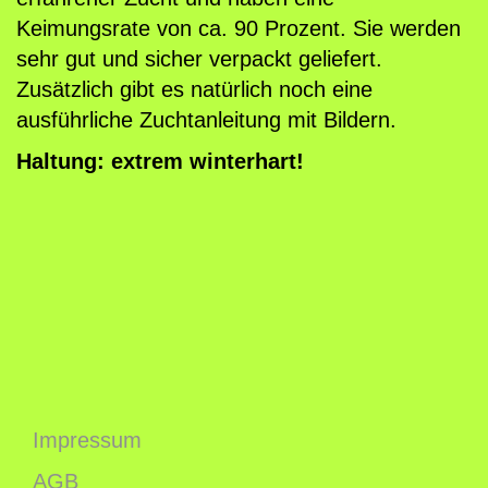
r
Keimungsrate von ca. 90 Prozent. Sie werden
r
sehr gut und sicher verpackt geliefert.
a
Zusätzlich gibt es natürlich noch eine
c
ausführliche Zuchtanleitung mit Bildern.
e
n
Haltung: extrem winterhart!
i
a
p
u
r
p
u
r
e
Impressum
a
AGB