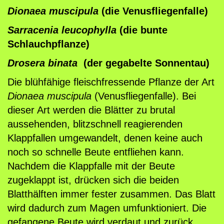
f
Dionaea muscipula
(die Venusfliegenfalle)
l
Sarracenia leucophylla
(die bunte
a
Schlauchpflanze)
n
Drosera binata
(der gegabelte Sonnentau)
z
e
Die blühfähige fleischfressende Pflanze der Art
n
Dionaea muscipula
(Venusfliegenfalle). Bei
,
dieser Art werden die Blätter zu brutal
D
aussehenden, blitzschnell reagierenden
.
Klappfallen umgewandelt, denen keine auch
m
noch so schnelle Beute entfliehen kann.
u
Nachdem die Klappfalle mit der Beute
s
zugeklappt ist, drücken sich die beiden
c
Blatthälften immer fester zusammen. Das Blatt
i
wird dadurch zum Magen umfunktioniert. Die
p
gefangene Beute wird verdaut und zurück