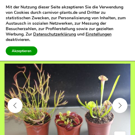
Mit der Nutzung dieser Seite akzeptieren Sie die Verwendung
von Cookies durch carnivor-plants.de und Dritter zu
0
statistischen Zwecken, zur Personalisierung von Inhalten, zum
S
S
Austausch in sozialen Netzwerken, zur Messung der
k
k
Besucherzahlen, zur Profilerstellung sowie zur gezielten
Werbung. Zur
Datenschutzerklärung
und
Einstellungen
i
i
deaktivieren.
p
p
PREVIOUS
NEXT
Akzeptieren
t
t
o
o
n
c
a
o
v
n
i
t
g
e
a
n
t
t
i