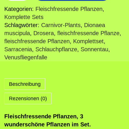
l
Kategorien:
Fleischfressende Pflanzen
,
e
Komplette Sets
i
Schlagwörter:
Carnivor-Plants
,
Dionaea
s
muscipula
,
Drosera
,
fleischfressende Pflanze
,
c
fleischfressende Pflanzen
,
Komplettset
,
h
Sarracenia
,
Schlauchpflanze
,
Sonnentau
,
f
Venusfliegenfalle
r
e
s
Beschreibung
s
e
Rezensionen (0)
n
d
Fleischfressende Pflanzen, 3
e
wunderschöne Pflanzen im Set.
P