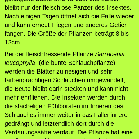
u
bleibt nur der fleischlose Panzer des Insektes.
l
Nach einigen Tagen öffnet sich die Falle wieder
a
und kann erneut Fliegen und anderes Getier
,
fangen. Die Größe der Pflanzen beträgt 8 bis
S
12cm.
.
Bei der fleischfressende Pflanze
Sarracenia
l
leucophylla
(die bunte Schlauchpflanze)
e
werden die Blätter zu riesigen und sehr
u
farbenprächtigen Schläuchen umgewandelt,
c
die Beute bleibt darin stecken und kann nicht
o
mehr entfliehen. Die Insekten werden durch
p
die stacheligen Fühlborsten im Inneren des
h
Schlauches immer weiter in das Falleninnere
y
gedrängt und letztendlich dort durch die
l
Verdauungssäfte verdaut. Die Pflanze hat eine
l