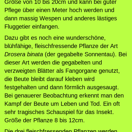
Größe von 10 bis 20cm und kann bei guter
a
Pflege über einen Meter hoch werden und
,
dann massig Wespen und anderes lästiges
D
Fluggetier einfangen.
r
Dazu gibt es noch eine wunderschöne,
.
blühfähige, fleischfressende Pflanze der Art
b
Drosera binata
(der gegabelte Sonnentau). Bei
i
dieser Art werden die gegabelten und
n
verzweigten Blätter als Fangorgane genutzt,
a
die Beute bleibt darauf kleben wird
t
festgehalten und dann förmlich ausgesaugt.
a
Bei genauerer Beobachtung erkennt man den
M
Kampf der Beute um Leben und Tod. Ein oft
e
sehr tragisches Schauspiel für das Insekt.
n
Größe der Pflanze 8 bis 12cm.
g
e
Die drei fleischfressenden Pflanzen werden