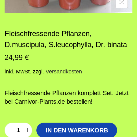
o
n
Fleischfressende Pflanzen,
D.muscipula, S.leucophylla, Dr. binata
24,99
€
inkl. MwSt.
zzgl.
Versandkosten
Fleischfressende Pflanzen komplett Set. Jetzt
bei Carnivor-Plants.de bestellen!
IN DEN WARENKORB
F