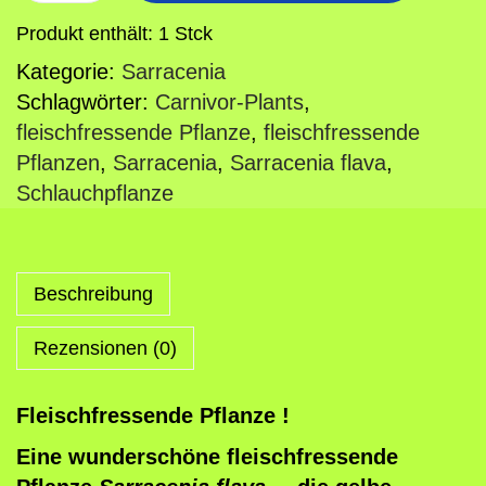
l
Produkt enthält: 1
Stck
e
Kategorie:
Sarracenia
i
Schlagwörter:
Carnivor-Plants
,
s
fleischfressende Pflanze
,
fleischfressende
c
Pflanzen
,
Sarracenia
,
Sarracenia flava
,
h
Schlauchpflanze
f
r
e
s
Beschreibung
s
Rezensionen (0)
e
n
d
Fleischfressende Pflanze !
e
Eine wunderschöne fleischfressende
P