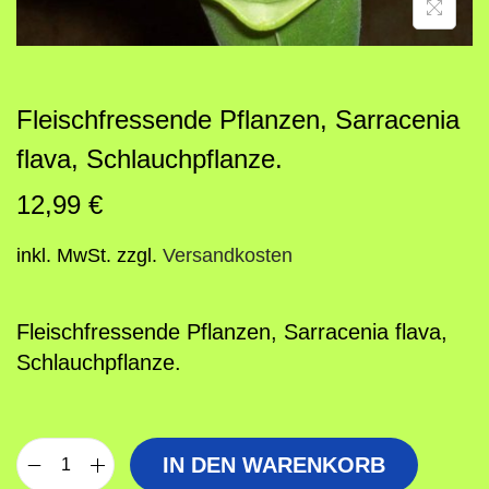
o
n
Fleischfressende Pflanzen, Sarracenia
flava, Schlauchpflanze.
12,99
€
inkl. MwSt.
zzgl.
Versandkosten
Fleischfressende Pflanzen, Sarracenia flava,
Schlauchpflanze.
IN DEN WARENKORB
F