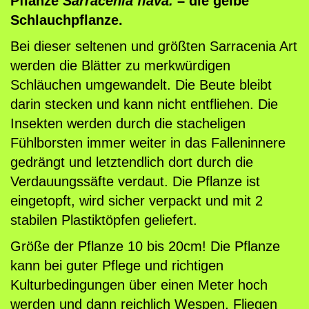
Pflanze
Sarracenia flava.
– die gelbe
f
Schlauchpflanze.
l
Bei dieser seltenen und größten Sarracenia Art
a
werden die Blätter zu merkwürdigen
n
Schläuchen umgewandelt. Die Beute bleibt
z
darin stecken und kann nicht entfliehen. Die
e
Insekten werden durch die stacheligen
n
Fühlborsten immer weiter in das Falleninnere
,
gedrängt und letztendlich dort durch die
S
Verdauungssäfte verdaut. Die Pflanze ist
a
eingetopft, wird sicher verpackt und mit 2
r
stabilen Plastiktöpfen geliefert.
r
a
Größe der Pflanze 10 bis 20cm! Die Pflanze
c
kann bei guter Pflege und richtigen
e
Kulturbedingungen über einen Meter hoch
n
werden und dann reichlich Wespen, Fliegen