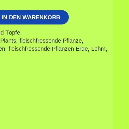
IN DEN WARENKORB
nd Töpfe
-Plants
,
fleischfressende Pflanze
,
en
,
fleischfressende Pflanzen Erde
,
Lehm
,