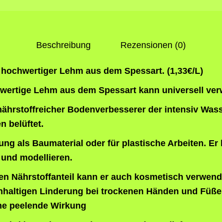
L
i
t
Beschreibung
Rezensionen (0)
e
r
 hochwertiger Lehm aus dem Spessart. (1,33€/L)
,
hwertige Lehm aus dem Spessart kann universell ve
(
1
r, nährstoffreicher Bodenverbesserer der intensiv Was
,
 belüftet.
3
ung als Baumaterial oder für plastische Arbeiten. Er 
3
 und modellieren.
€
/
n Nährstoffanteil kann er auch kosmetisch verwende
L
chhaltigen Linderung bei trockenen Händen und Füße
i
ine peelende Wirkung
t