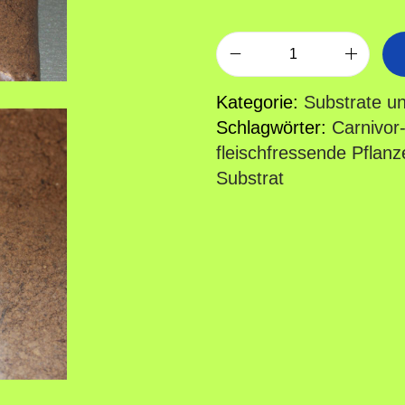
o
n
L
e
Kategorie:
Substrate u
h
Schlagwörter:
Carnivor
m
fleischfressende Pflanz
-
Substrat
S
u
b
s
t
r
a
t
3