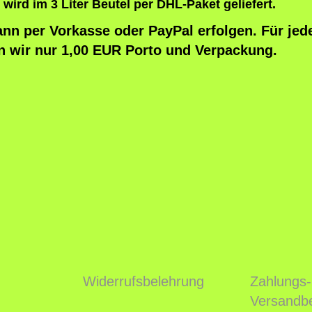
wird im 3 Liter Beutel per DHL-Paket geliefert.
e
nn per Vorkasse oder PayPal erfolgen. Für jed
r
n wir nur 1,00 EUR Porto und Verpackung.
)
M
e
n
g
e
Widerrufsbelehrung
Zahlungs-
Versandb