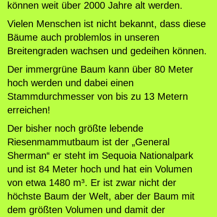
0
können weit über 2000 Jahre alt werden.
S
Vielen Menschen ist nicht bekannt, dass diese
a
Bäume auch problemlos in unseren
m
Breitengraden wachsen und gedeihen können.
e
Der immergrüne Baum kann über 80 Meter
n
hoch werden und dabei einen
.
Stammdurchmesser von bis zu 13 Metern
M
erreichen!
e
n
Der bisher noch größte lebende
g
Riesenmammutbaum ist der „General
e
Sherman“ er steht im Sequoia Nationalpark
und ist 84 Meter hoch und hat ein Volumen
von etwa 1480 m³. Er ist zwar nicht der
höchste Baum der Welt, aber der Baum mit
dem größten Volumen und damit der