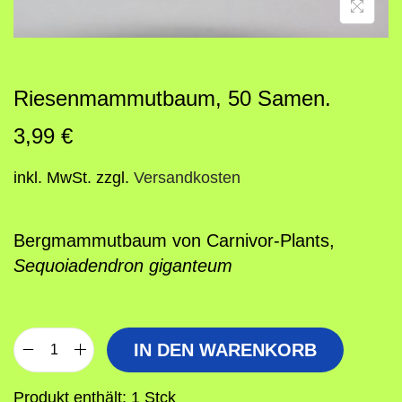
o
n
Riesenmammutbaum, 50 Samen.
3,99
€
inkl. MwSt.
zzgl.
Versandkosten
Bergmammutbaum von Carnivor-Plants,
Sequoiadendron giganteum
IN DEN WARENKORB
R
i
Produkt enthält: 1
Stck