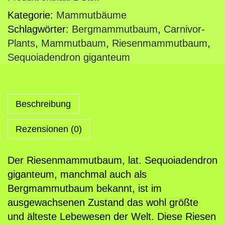
e
Kategorie:
Mammutbäume
s
Schlagwörter:
Bergmammutbaum
,
Carnivor-
e
Plants
,
Mammutbaum
,
Riesenmammutbaum
,
n
Sequoiadendron giganteum
m
a
m
m
Beschreibung
u
Rezensionen (0)
t
b
a
Der Riesenmammutbaum, lat. Sequoiadendron
u
giganteum, manchmal auch als
m
Bergmammutbaum bekannt, ist im
,
ausgewachsenen Zustand das wohl größte
5
und älteste Lebewesen der Welt. Diese Riesen