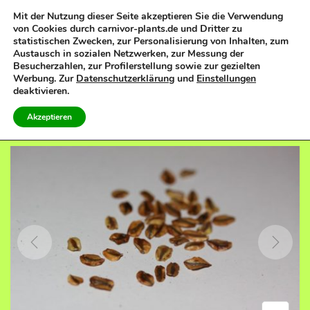
Mit der Nutzung dieser Seite akzeptieren Sie die Verwendung
von Cookies durch carnivor-plants.de und Dritter zu
0
statistischen Zwecken, zur Personalisierung von Inhalten, zum
S
S
Austausch in sozialen Netzwerken, zur Messung der
k
k
Besucherzahlen, zur Profilerstellung sowie zur gezielten
Werbung. Zur
Datenschutzerklärung
und
Einstellungen
i
i
deaktivieren.
p
p
PREVIOUS
NEXT
Akzeptieren
t
t
o
o
n
c
a
o
v
n
i
t
g
e
a
n
t
t
i