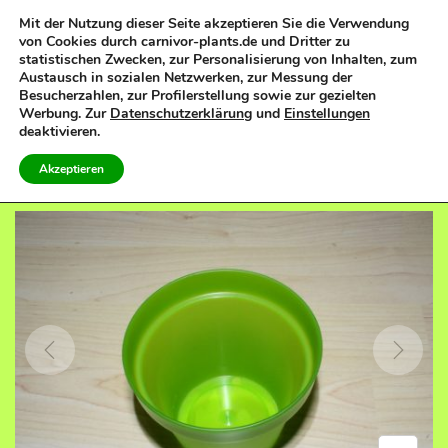
Mit der Nutzung dieser Seite akzeptieren Sie die Verwendung
von Cookies durch carnivor-plants.de und Dritter zu
0
statistischen Zwecken, zur Personalisierung von Inhalten, zum
S
S
Austausch in sozialen Netzwerken, zur Messung der
k
k
Besucherzahlen, zur Profilerstellung sowie zur gezielten
Werbung. Zur
Datenschutzerklärung
und
Einstellungen
i
i
deaktivieren.
p
p
PREVIOUS
NEXT
Akzeptieren
t
t
o
o
n
c
a
o
v
n
i
t
g
e
a
n
t
t
i