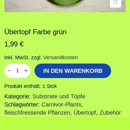
o
n
Übertopf Farbe grün
1,99
€
inkl. MwSt.
zzgl.
Versandkosten
IN DEN WARENKORB
Ü
b
Produkt enthält: 1
Stck
e
Kategorie:
Substrate und Töpfe
r
Schlagwörter:
Carnivor-Plants
,
t
fleischfressende Pflanzen
,
Übertopf
,
Zubehör
o
p