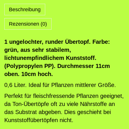
f
F
Beschreibung
a
Rezensionen (0)
r
b
e
1 ungelochter, runder Übertopf. Farbe:
g
grün, aus sehr stabilem,
r
lichtunempfindlichem Kunststoff.
ü
(Polypropylen PP). Durchmesser 11cm
n
oben. 10cm hoch.
M
0,6 Liter. Ideal für Pflanzen mittlerer Größe.
e
Perfekt für fleischfressende Pflanzen geeignet,
n
da Ton-Übertöpfe oft zu viele Nährstoffe an
g
das Substrat abgeben. Dies geschieht bei
e
Kunststoffübertöpfen nicht.